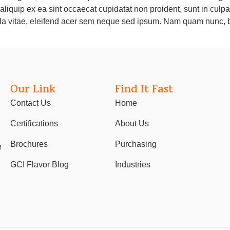
 aliquip ex ea sint occaecat cupidatat non proident, sunt in culp
lla vitae, eleifend acer sem neque sed ipsum. Nam quam nunc, b
Our Link
Find It Fast
Contact Us
Home
Certifications
About Us
Brochures
Purchasing
e
GCI Flavor Blog
Industries